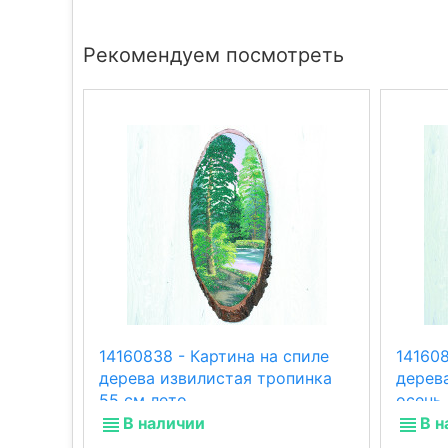
Рекомендуем посмотреть
14160838 - Картина на спиле
141608
дерева извилистая тропинка
дерев
55 см лето
осень
В наличии
В н