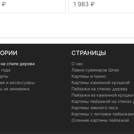
3
1 983
ГОРИИ
СТРАНИЦЫ
 на спиле дерева
О нас
 года
Лавка сувениров Шпак
орты
Картины и панно
ия и аксессуары
Картины каменной крошкой
ы из змеевика
Пейзажи на спилах дерева
Пейзажи из каменной крошки
Картины пейзажей на спилах
Картины зимнего леса
Картины с летними пейзажам
Осенние картины пейзажей