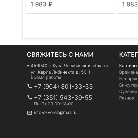
1 983
1 98
СВЯЖИТЕСЬ С НАМИ
КАТЕ
456940 г. Куса Челябинская область
Картины
ул. Карла Либкнехта д. 50-1
Времена
Время работы
Натюрм
Бижутер
+7 (904) 801-33-33
Сувенир
+7 (351) 543-39-55
Разное
Пн-Пт 09:00-18:00
info-skvorez@mail.ru