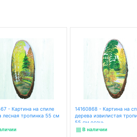
67 - Картина на спиле
14160868 - Картина на с
а лесная тропинка 55 см
дерева извилистая троп
55 см осень
аличии
В наличии