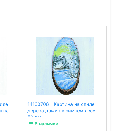
пиле
14160706 - Картина на спиле
141551
инка
дерева домик в зимнем лесу
А4, фо
50 см
В наличии
В н