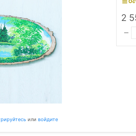
Ос
2 
трируйтесь
или
войдите