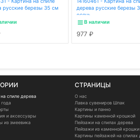
31 - Картина на спиле
14160461 - Картина на сп
а русские березы 35 см
дерева русские березы 
осень.
аличии
В наличии
977
ГОРИИ
СТРАНИЦЫ
 на спиле дерева
О нас
 года
Лавка сувениров Шпак
орты
Картины и панно
ия и аксессуары
Картины каменной крошкой
ы из змеевика
Пейзажи на спилах дерева
Пейзажи из каменной крошки
Картины пейзажей на спилах