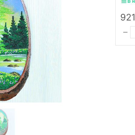
В 
92