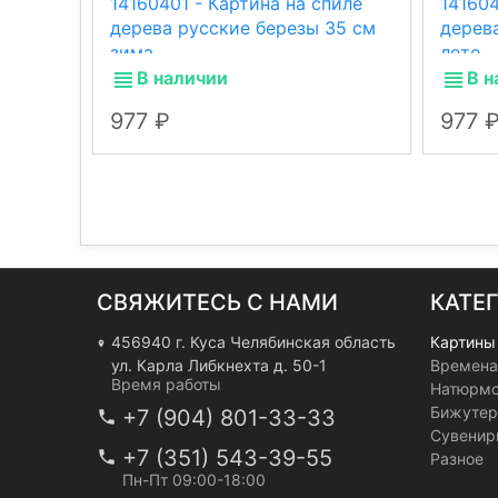
14160401 - Картина на спиле
141604
дерева русские березы 35 см
дерев
зима.
лето.
В наличии
В н
977
977
СВЯЖИТЕСЬ С НАМИ
КАТЕ
456940 г. Куса Челябинская область
Картины
ул. Карла Либкнехта д. 50-1
Времена
Время работы
Натюрм
Бижутер
+7 (904) 801-33-33
Сувенир
+7 (351) 543-39-55
Разное
Пн-Пт 09:00-18:00